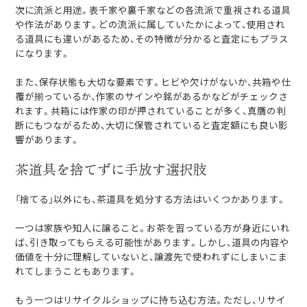
次に流派と用途。表千家や裏千家などの各流派で重視される道具
や作法があります。どの流派に属していたかによって、使用され
る道具にも違いがあるため、その特徴が分かると査定にもプラス
になります。
また、保存状態も大切な要素です。ヒビや欠けがないか、共箱や仕
覆が揃っているか、作家のサインや銘があるかなどがチェックさ
れます。共箱には作家の印が押されていることが多く、真贋の判
断にもつながるため、大切に保管されていると査定額にも良い影
響があります。
茶道具を捨てずに手放す選択肢
「捨てる」以外にも、茶道具を処分する方法はいくつかあります。
一つは家族や知人に譲ること。お茶を習っている方が身近にいれ
ば、引き取ってもらえる可能性があります。しかし、道具の内容や
価値を十分に理解していないと、譲渡先で使われずにしまいこま
れてしまうこともあります。
もう一つはリサイクルショップに持ち込む方法。ただし、リサイ