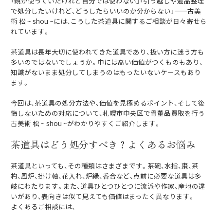
「親が使っていたけれど自分では使わない」「引っ越しや遺品整理
で処分したいけれど、どうしたらいいのか分からない」——古美
術 松 ~ shou ~には、こうした茶道具に関するご相談が日々寄せら
れています。
茶道具は長年大切に使われてきた道具であり、扱い方に迷う方も
多いのではないでしょうか。中には高い価値がつくものもあり、
知識がないまま処分してしまうのはもったいないケースもあり
ます。
今回は、茶道具の処分方法や、価値を見極めるポイント、そして後
悔しないための対応について、札幌市中央区で骨董品買取を行う
古美術 松 ~ shou ~がわかりやすくご紹介します。
茶道具はどう処分すべき？よくあるお悩み
茶道具といっても、その種類はさまざまです。茶碗、水指、棗、茶
杓、風炉、掛け軸、花入れ、炉縁、香合など、点前に必要な道具は多
岐にわたります。また、道具ひとつひとつに流派や作家、産地の違
いがあり、表向きは似て見えても価値はまったく異なります。
よくあるご相談には、