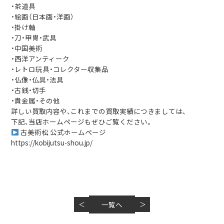
・茶道具
・絵画（日本画・洋画）
・掛け軸
・刀・甲冑・武具
・中国美術
・西洋アンティーク
・レトロ玩具・コレクター収集品
・仏像・仏具・法具
・古銭・切手
・貴金属・その他
詳しい買取内容や、これまでの買取実績につきましては、
下記、当店ホームページもぜひご覧ください。
古美術松 公式ホームページ
https://kobijutsu-shou.jp/
＜
一覧へ
＞